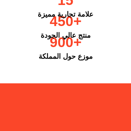
15
علامة تجارية مميزة
450+
900+