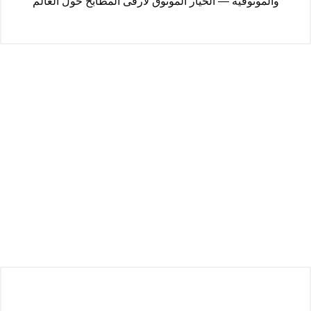
والموثوقية — الخيار الموثوق لأرقى المطابخ حول العالم