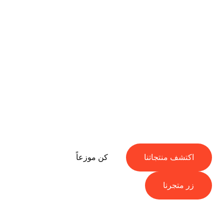
شركة عالم الأصناف
المتميزة
شركة مواد غذائية متخصصة في استيراد وتوزيع منتجات
متميزة ومختارة بعناية من أفضل الماركات الأسترالية والعالمية
اكتشف منتجاتنا
كن موزعاً
زر متجرنا